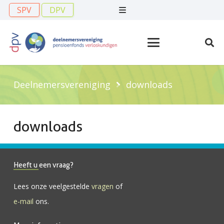
SPV
DPV
Deelnemersvereniging
downloads
downloads
Heeft u een vraag?
Lees onze veelgestelde
vragen
of
e-mail
ons.