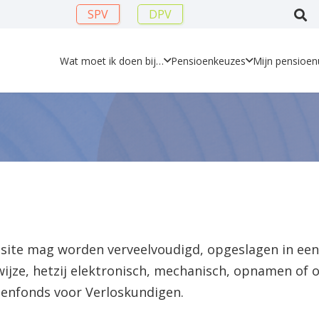
SPV
DPV
Wat moet ik doen bij…
Pensioenkeuzes
Mijn pensioenu
ebsite mag worden verveelvoudigd, opgeslagen in e
ijze, hetzij elektronisch, mechanisch, opnamen of
oenfonds voor Verloskundigen.