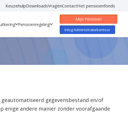
Keuzehulp
Downloads
Vragen
Contact
Het pensioenfonds
Mijn Pensioen
itkering
Pensioenregeling
Inlog Administratiekantoor
en geautomatiseerd gegevensbestand en/of
 op enige andere manier zonder voorafgaande