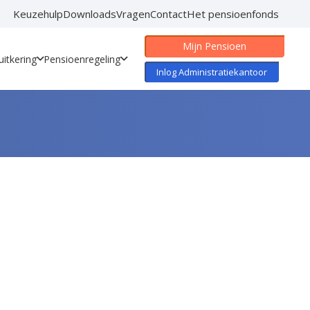
Keuzehulp
Downloads
Vragen
Contact
Het pensioenfonds
Mijn Pensioen
itkering
Pensioenregeling
Inlog Administratiekantoor