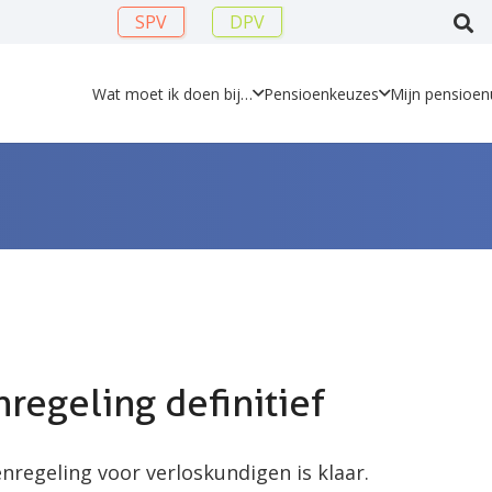
SPV
DPV
Wat moet ik doen bij…
Pensioenkeuzes
Mijn pensioenu
egeling definitief
nregeling voor verloskundigen is klaar.